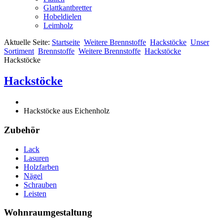
Glattkantbretter
Hobeldielen
Leimholz
Aktuelle Seite:
Startseite
Weitere Brennstoffe
Hackstöcke
Unser
Sortiment
Brennstoffe
Weitere Brennstoffe
Hackstöcke
Hackstöcke
Hackstöcke
Hackstöcke aus Eichenholz
Zubehör
Lack
Lasuren
Holzfarben
Nägel
Schrauben
Leisten
Wohnraumgestaltung