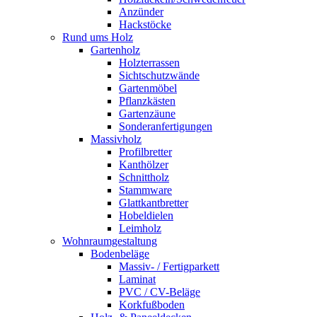
Anzünder
Hackstöcke
Rund ums Holz
Gartenholz
Holzterrassen
Sichtschutzwände
Gartenmöbel
Pflanzkästen
Gartenzäune
Sonderanfertigungen
Massivholz
Profilbretter
Kanthölzer
Schnittholz
Stammware
Glattkantbretter
Hobeldielen
Leimholz
Wohnraumgestaltung
Bodenbeläge
Massiv- / Fertigparkett
Laminat
PVC / CV-Beläge
Korkfußboden