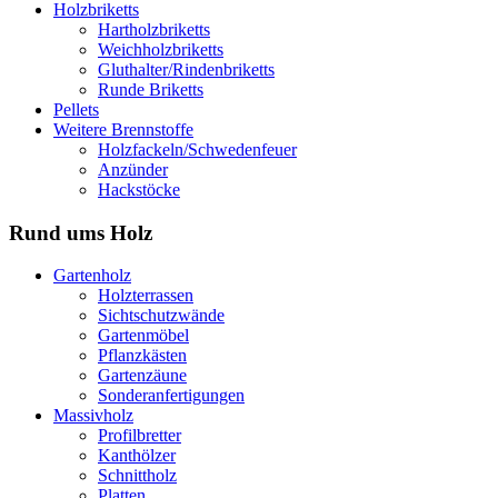
Holzbriketts
Hartholzbriketts
Weichholzbriketts
Gluthalter/Rindenbriketts
Runde Briketts
Pellets
Weitere Brennstoffe
Holzfackeln/Schwedenfeuer
Anzünder
Hackstöcke
Rund ums Holz
Gartenholz
Holzterrassen
Sichtschutzwände
Gartenmöbel
Pflanzkästen
Gartenzäune
Sonderanfertigungen
Massivholz
Profilbretter
Kanthölzer
Schnittholz
Platten