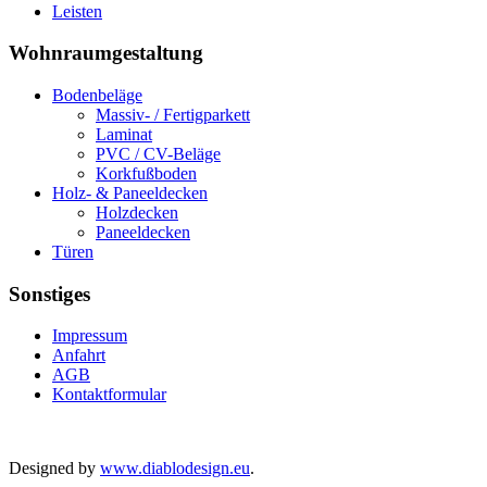
Leisten
Wohnraumgestaltung
Bodenbeläge
Massiv- / Fertigparkett
Laminat
PVC / CV-Beläge
Korkfußboden
Holz- & Paneeldecken
Holzdecken
Paneeldecken
Türen
Sonstiges
Impressum
Anfahrt
AGB
Kontaktformular
Copyright © 2026
Rights Reserved.
Holz Bauer, 85408 Gammelsdorf
Designed by
www.diablodesign.eu
.