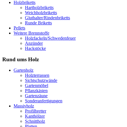
Holzbriketts
Hartholzbriketts
Weichholzbriketts
Gluthalter/Rindenbriketts
Runde Briketts
Pellets
Weitere Brennstoffe
Holzfackeln/Schwedenfeuer
Anzünder
Hackstöcke
Rund ums Holz
Gartenholz
Holzterrassen
Sichtschutzwände
Gartenmöbel
Pflanzkästen
Gartenzäune
Sonderanfertigungen
Massivholz
Profilbretter
Kanthölzer
Schnittholz
Platten