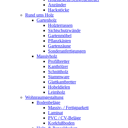
Anzünder
Hackstöcke
Rund ums Holz
Gartenholz
Holzterrassen
Sichtschutzwände
Gartenmöbel
Pflanzkästen
Gartenzäune
Sonderanfertigungen
Massivholz
Profilbretter
Kanthölzer
Schnittholz
Stammware
Glattkantbretter
Hobeldielen
Leimholz
Wohnraumgestaltung
Bodenbeläge
Massiv- / Fertigparkett
Laminat
PVC / CV-Beläge
Korkfußboden