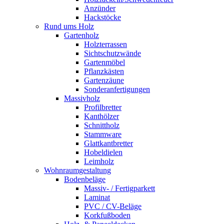
Anzünder
Hackstöcke
Rund ums Holz
Gartenholz
Holzterrassen
Sichtschutzwände
Gartenmöbel
Pflanzkästen
Gartenzäune
Sonderanfertigungen
Massivholz
Profilbretter
Kanthölzer
Schnittholz
Stammware
Glattkantbretter
Hobeldielen
Leimholz
Wohnraumgestaltung
Bodenbeläge
Massiv- / Fertigparkett
Laminat
PVC / CV-Beläge
Korkfußboden