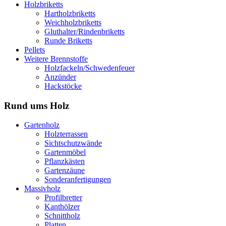
Holzbriketts
Hartholzbriketts
Weichholzbriketts
Gluthalter/Rindenbriketts
Runde Briketts
Pellets
Weitere Brennstoffe
Holzfackeln/Schwedenfeuer
Anzünder
Hackstöcke
Rund ums Holz
Gartenholz
Holzterrassen
Sichtschutzwände
Gartenmöbel
Pflanzkästen
Gartenzäune
Sonderanfertigungen
Massivholz
Profilbretter
Kanthölzer
Schnittholz
Platten