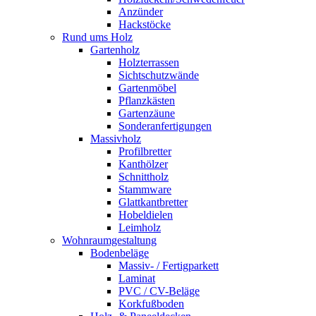
Anzünder
Hackstöcke
Rund ums Holz
Gartenholz
Holzterrassen
Sichtschutzwände
Gartenmöbel
Pflanzkästen
Gartenzäune
Sonderanfertigungen
Massivholz
Profilbretter
Kanthölzer
Schnittholz
Stammware
Glattkantbretter
Hobeldielen
Leimholz
Wohnraumgestaltung
Bodenbeläge
Massiv- / Fertigparkett
Laminat
PVC / CV-Beläge
Korkfußboden