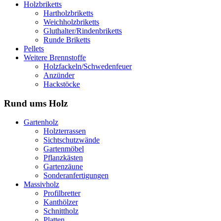
Holzbriketts
Hartholzbriketts
Weichholzbriketts
Gluthalter/Rindenbriketts
Runde Briketts
Pellets
Weitere Brennstoffe
Holzfackeln/Schwedenfeuer
Anzünder
Hackstöcke
Rund ums Holz
Gartenholz
Holzterrassen
Sichtschutzwände
Gartenmöbel
Pflanzkästen
Gartenzäune
Sonderanfertigungen
Massivholz
Profilbretter
Kanthölzer
Schnittholz
Platten