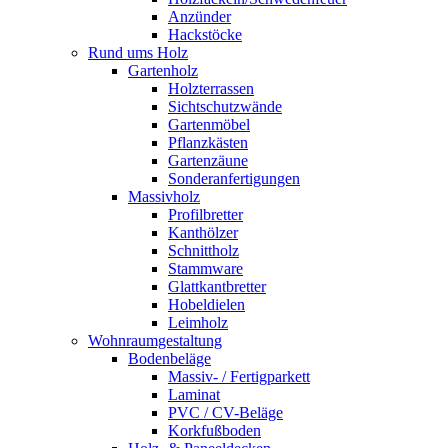
Anzünder
Hackstöcke
Rund ums Holz
Gartenholz
Holzterrassen
Sichtschutzwände
Gartenmöbel
Pflanzkästen
Gartenzäune
Sonderanfertigungen
Massivholz
Profilbretter
Kanthölzer
Schnittholz
Stammware
Glattkantbretter
Hobeldielen
Leimholz
Wohnraumgestaltung
Bodenbeläge
Massiv- / Fertigparkett
Laminat
PVC / CV-Beläge
Korkfußboden