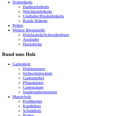
Holzbriketts
Hartholzbriketts
Weichholzbriketts
Gluthalter/Rindenbriketts
Runde Briketts
Pellets
Weitere Brennstoffe
Holzfackeln/Schwedenfeuer
Anzünder
Hackstöcke
Rund ums Holz
Gartenholz
Holzterrassen
Sichtschutzwände
Gartenmöbel
Pflanzkästen
Gartenzäune
Sonderanfertigungen
Massivholz
Profilbretter
Kanthölzer
Schnittholz
Platten