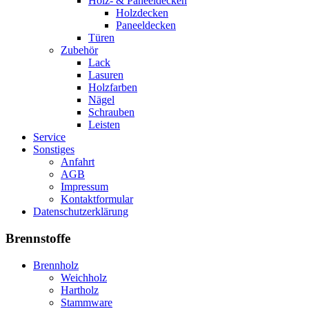
Holz- & Paneeldecken
Holzdecken
Paneeldecken
Türen
Zubehör
Lack
Lasuren
Holzfarben
Nägel
Schrauben
Leisten
Service
Sonstiges
Anfahrt
AGB
Impressum
Kontaktformular
Datenschutzerklärung
Brennstoffe
Brennholz
Weichholz
Hartholz
Stammware