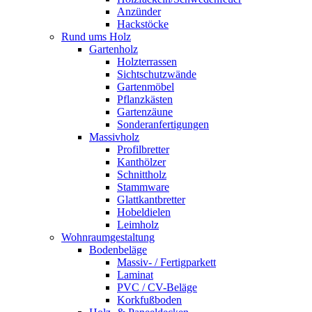
Anzünder
Hackstöcke
Rund ums Holz
Gartenholz
Holzterrassen
Sichtschutzwände
Gartenmöbel
Pflanzkästen
Gartenzäune
Sonderanfertigungen
Massivholz
Profilbretter
Kanthölzer
Schnittholz
Stammware
Glattkantbretter
Hobeldielen
Leimholz
Wohnraumgestaltung
Bodenbeläge
Massiv- / Fertigparkett
Laminat
PVC / CV-Beläge
Korkfußboden