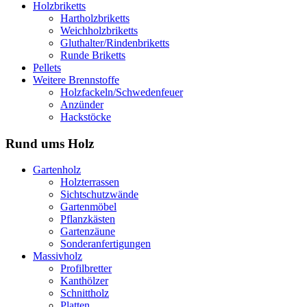
Holzbriketts
Hartholzbriketts
Weichholzbriketts
Gluthalter/Rindenbriketts
Runde Briketts
Pellets
Weitere Brennstoffe
Holzfackeln/Schwedenfeuer
Anzünder
Hackstöcke
Rund ums Holz
Gartenholz
Holzterrassen
Sichtschutzwände
Gartenmöbel
Pflanzkästen
Gartenzäune
Sonderanfertigungen
Massivholz
Profilbretter
Kanthölzer
Schnittholz
Platten