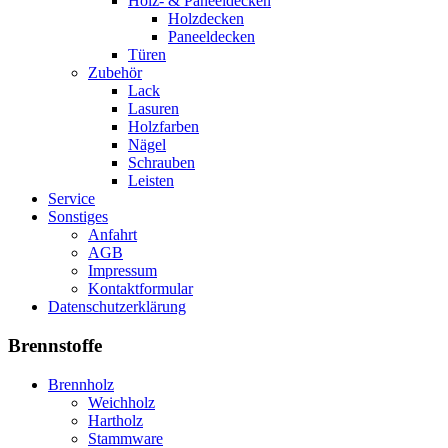
Holz- & Paneeldecken
Holzdecken
Paneeldecken
Türen
Zubehör
Lack
Lasuren
Holzfarben
Nägel
Schrauben
Leisten
Service
Sonstiges
Anfahrt
AGB
Impressum
Kontaktformular
Datenschutzerklärung
Brennstoffe
Brennholz
Weichholz
Hartholz
Stammware