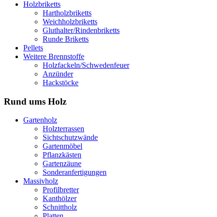
Holzbriketts
Hartholzbriketts
Weichholzbriketts
Gluthalter/Rindenbriketts
Runde Briketts
Pellets
Weitere Brennstoffe
Holzfackeln/Schwedenfeuer
Anzünder
Hackstöcke
Rund ums Holz
Gartenholz
Holzterrassen
Sichtschutzwände
Gartenmöbel
Pflanzkästen
Gartenzäune
Sonderanfertigungen
Massivholz
Profilbretter
Kanthölzer
Schnittholz
Platten