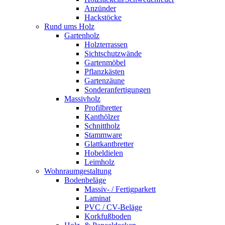
Anzünder
Hackstöcke
Rund ums Holz
Gartenholz
Holzterrassen
Sichtschutzwände
Gartenmöbel
Pflanzkästen
Gartenzäune
Sonderanfertigungen
Massivholz
Profilbretter
Kanthölzer
Schnittholz
Stammware
Glattkantbretter
Hobeldielen
Leimholz
Wohnraumgestaltung
Bodenbeläge
Massiv- / Fertigparkett
Laminat
PVC / CV-Beläge
Korkfußboden