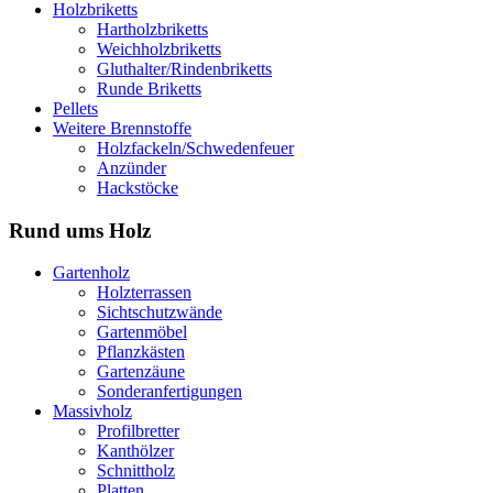
Holzbriketts
Hartholzbriketts
Weichholzbriketts
Gluthalter/Rindenbriketts
Runde Briketts
Pellets
Weitere Brennstoffe
Holzfackeln/Schwedenfeuer
Anzünder
Hackstöcke
Rund ums Holz
Gartenholz
Holzterrassen
Sichtschutzwände
Gartenmöbel
Pflanzkästen
Gartenzäune
Sonderanfertigungen
Massivholz
Profilbretter
Kanthölzer
Schnittholz
Platten