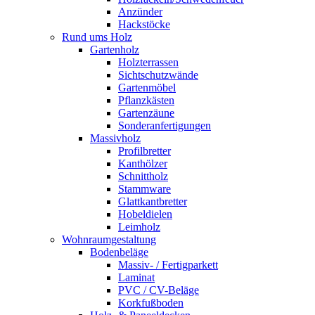
Anzünder
Hackstöcke
Rund ums Holz
Gartenholz
Holzterrassen
Sichtschutzwände
Gartenmöbel
Pflanzkästen
Gartenzäune
Sonderanfertigungen
Massivholz
Profilbretter
Kanthölzer
Schnittholz
Stammware
Glattkantbretter
Hobeldielen
Leimholz
Wohnraumgestaltung
Bodenbeläge
Massiv- / Fertigparkett
Laminat
PVC / CV-Beläge
Korkfußboden