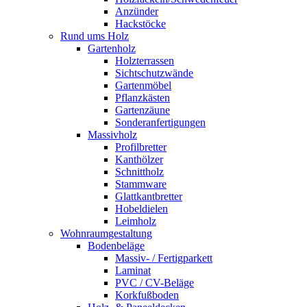
Anzünder
Hackstöcke
Rund ums Holz
Gartenholz
Holzterrassen
Sichtschutzwände
Gartenmöbel
Pflanzkästen
Gartenzäune
Sonderanfertigungen
Massivholz
Profilbretter
Kanthölzer
Schnittholz
Stammware
Glattkantbretter
Hobeldielen
Leimholz
Wohnraumgestaltung
Bodenbeläge
Massiv- / Fertigparkett
Laminat
PVC / CV-Beläge
Korkfußboden