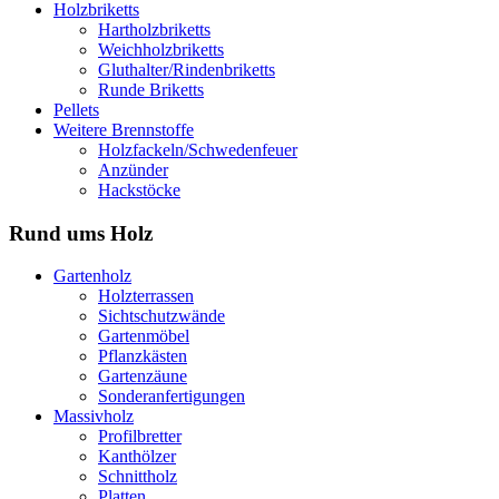
Holzbriketts
Hartholzbriketts
Weichholzbriketts
Gluthalter/Rindenbriketts
Runde Briketts
Pellets
Weitere Brennstoffe
Holzfackeln/Schwedenfeuer
Anzünder
Hackstöcke
Rund ums Holz
Gartenholz
Holzterrassen
Sichtschutzwände
Gartenmöbel
Pflanzkästen
Gartenzäune
Sonderanfertigungen
Massivholz
Profilbretter
Kanthölzer
Schnittholz
Platten