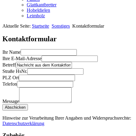
Glattkantbretter
Hobeldielen
Leimholz
Aktuelle Seite:
Startseite
Sonstiges
Kontaktformular
Kontaktformular
Ihr Name
Ihre E-Mail-Adresse
Betreff
Straße HsNr.
PLZ Ort
Telefon
Message
Hinweise zur Verarbeitung Ihrer Angaben und Widerspruchsrechte:
Datenschutzerklärung
Zubehör