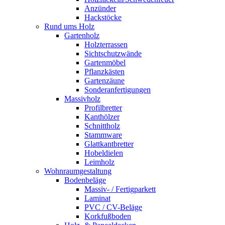
Anzünder
Hackstöcke
Rund ums Holz
Gartenholz
Holzterrassen
Sichtschutzwände
Gartenmöbel
Pflanzkästen
Gartenzäune
Sonderanfertigungen
Massivholz
Profilbretter
Kanthölzer
Schnittholz
Stammware
Glattkantbretter
Hobeldielen
Leimholz
Wohnraumgestaltung
Bodenbeläge
Massiv- / Fertigparkett
Laminat
PVC / CV-Beläge
Korkfußboden