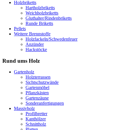
Holzbriketts
Hartholzbriketts
Weichholzbriketts
Gluthalter/Rindenbriketts
Runde Briketts
Pellets
Weitere Brennstoffe
Holzfackeln/Schwedenfeuer
Anzünder
Hackstöcke
Rund ums Holz
Gartenholz
Holzterrassen
Sichtschutzwände
Gartenmöbel
Pflanzkästen
Gartenzäune
Sonderanfertigungen
Massivholz
Profilbretter
Kanthölzer
Schnittholz
Platten