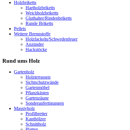
Holzbriketts
Hartholzbriketts
Weichholzbriketts
Gluthalter/Rindenbriketts
Runde Briketts
Pellets
Weitere Brennstoffe
Holzfackeln/Schwedenfeuer
Anzünder
Hackstöcke
Rund ums Holz
Gartenholz
Holzterrassen
Sichtschutzwände
Gartenmöbel
Pflanzkästen
Gartenzäune
Sonderanfertigungen
Massivholz
Profilbretter
Kanthölzer
Schnittholz
Platten