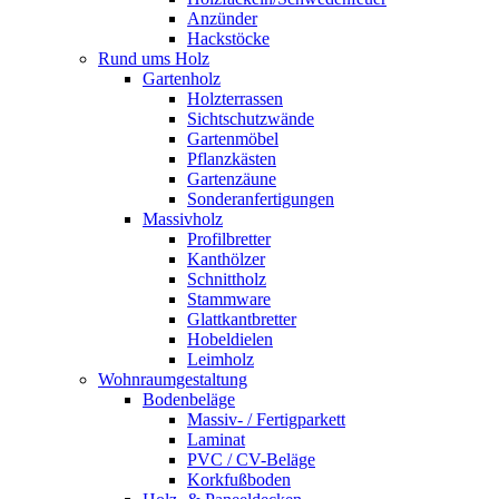
Anzünder
Hackstöcke
Rund ums Holz
Gartenholz
Holzterrassen
Sichtschutzwände
Gartenmöbel
Pflanzkästen
Gartenzäune
Sonderanfertigungen
Massivholz
Profilbretter
Kanthölzer
Schnittholz
Stammware
Glattkantbretter
Hobeldielen
Leimholz
Wohnraumgestaltung
Bodenbeläge
Massiv- / Fertigparkett
Laminat
PVC / CV-Beläge
Korkfußboden