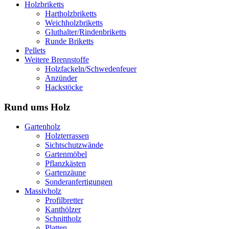
Holzbriketts
Hartholzbriketts
Weichholzbriketts
Gluthalter/Rindenbriketts
Runde Briketts
Pellets
Weitere Brennstoffe
Holzfackeln/Schwedenfeuer
Anzünder
Hackstöcke
Rund ums Holz
Gartenholz
Holzterrassen
Sichtschutzwände
Gartenmöbel
Pflanzkästen
Gartenzäune
Sonderanfertigungen
Massivholz
Profilbretter
Kanthölzer
Schnittholz
Platten