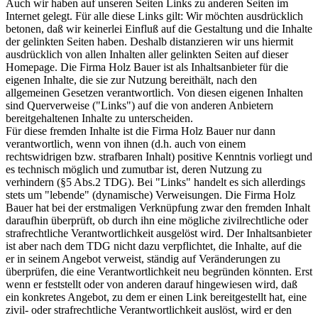
Auch wir haben auf unseren Seiten Links zu anderen Seiten im
Internet gelegt. Für alle diese Links gilt: Wir möchten ausdrücklich
betonen, daß wir keinerlei Einfluß auf die Gestaltung und die Inhalte
der gelinkten Seiten haben. Deshalb distanzieren wir uns hiermit
ausdrücklich von allen Inhalten aller gelinkten Seiten auf dieser
Homepage. Die Firma Holz Bauer ist als Inhaltsanbieter für die
eigenen Inhalte, die sie zur Nutzung bereithält, nach den
allgemeinen Gesetzen verantwortlich. Von diesen eigenen Inhalten
sind Querverweise ("Links") auf die von anderen Anbietern
bereitgehaltenen Inhalte zu unterscheiden.
Für diese fremden Inhalte ist die Firma Holz Bauer nur dann
verantwortlich, wenn von ihnen (d.h. auch von einem
rechtswidrigen bzw. strafbaren Inhalt) positive Kenntnis vorliegt und
es technisch möglich und zumutbar ist, deren Nutzung zu
verhindern (§5 Abs.2 TDG). Bei "Links" handelt es sich allerdings
stets um "lebende" (dynamische) Verweisungen. Die Firma Holz
Bauer hat bei der erstmaligen Verknüpfung zwar den fremden Inhalt
daraufhin überprüft, ob durch ihn eine mögliche zivilrechtliche oder
strafrechtliche Verantwortlichkeit ausgelöst wird. Der Inhaltsanbieter
ist aber nach dem TDG nicht dazu verpflichtet, die Inhalte, auf die
er in seinem Angebot verweist, ständig auf Veränderungen zu
überprüfen, die eine Verantwortlichkeit neu begründen könnten. Erst
wenn er feststellt oder von anderen darauf hingewiesen wird, daß
ein konkretes Angebot, zu dem er einen Link bereitgestellt hat, eine
zivil- oder strafrechtliche Verantwortlichkeit auslöst, wird er den