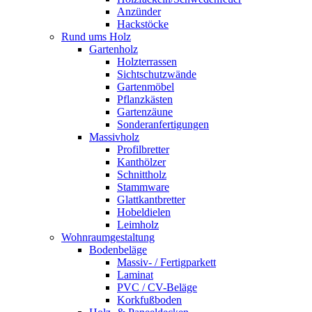
Anzünder
Hackstöcke
Rund ums Holz
Gartenholz
Holzterrassen
Sichtschutzwände
Gartenmöbel
Pflanzkästen
Gartenzäune
Sonderanfertigungen
Massivholz
Profilbretter
Kanthölzer
Schnittholz
Stammware
Glattkantbretter
Hobeldielen
Leimholz
Wohnraumgestaltung
Bodenbeläge
Massiv- / Fertigparkett
Laminat
PVC / CV-Beläge
Korkfußboden