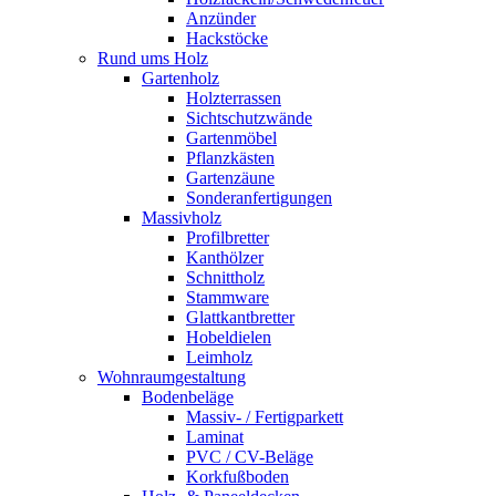
Anzünder
Hackstöcke
Rund ums Holz
Gartenholz
Holzterrassen
Sichtschutzwände
Gartenmöbel
Pflanzkästen
Gartenzäune
Sonderanfertigungen
Massivholz
Profilbretter
Kanthölzer
Schnittholz
Stammware
Glattkantbretter
Hobeldielen
Leimholz
Wohnraumgestaltung
Bodenbeläge
Massiv- / Fertigparkett
Laminat
PVC / CV-Beläge
Korkfußboden