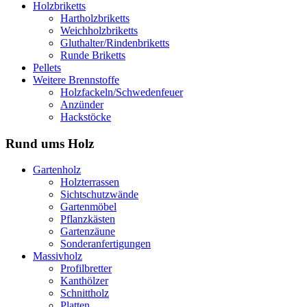
Holzbriketts
Hartholzbriketts
Weichholzbriketts
Gluthalter/Rindenbriketts
Runde Briketts
Pellets
Weitere Brennstoffe
Holzfackeln/Schwedenfeuer
Anzünder
Hackstöcke
Rund ums Holz
Gartenholz
Holzterrassen
Sichtschutzwände
Gartenmöbel
Pflanzkästen
Gartenzäune
Sonderanfertigungen
Massivholz
Profilbretter
Kanthölzer
Schnittholz
Platten