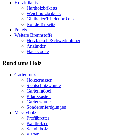
Holzbriketts
Hartholzbriketts
Weichholzbriketts
Gluthalter/Rindenbriketts
Runde Briketts
Pellets
Weitere Brennstoffe
Holzfackeln/Schwedenfeuer
Anzünder
Hackstöcke
Rund ums Holz
Gartenholz
Holzterrassen
Sichtschutzwände
Gartenmöbel
Pflanzkästen
Gartenzäune
Sonderanfertigungen
Massivholz
Profilbretter
Kanthölzer
Schnittholz
Platten