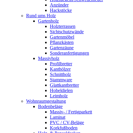
Anzünder
Hackstöcke
Rund ums Holz
Gartenholz
Holzterrassen
Sichtschutzwände
Gartenmöbel
Pflanzkästen
Gartenzäune
Sonderanfertigungen
Massivholz
Profilbretter
Kanthölzer
Schnittholz
Stammware
Glattkantbretter
Hobeldielen
Leimholz
Wohnraumgestaltung
Bodenbeläge
Massiv- / Fertigparkett
Laminat
PVC / CV-Beläge
Korkfußboden