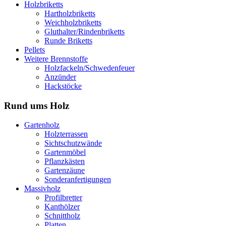
Holzbriketts
Hartholzbriketts
Weichholzbriketts
Gluthalter/Rindenbriketts
Runde Briketts
Pellets
Weitere Brennstoffe
Holzfackeln/Schwedenfeuer
Anzünder
Hackstöcke
Rund ums Holz
Gartenholz
Holzterrassen
Sichtschutzwände
Gartenmöbel
Pflanzkästen
Gartenzäune
Sonderanfertigungen
Massivholz
Profilbretter
Kanthölzer
Schnittholz
Platten