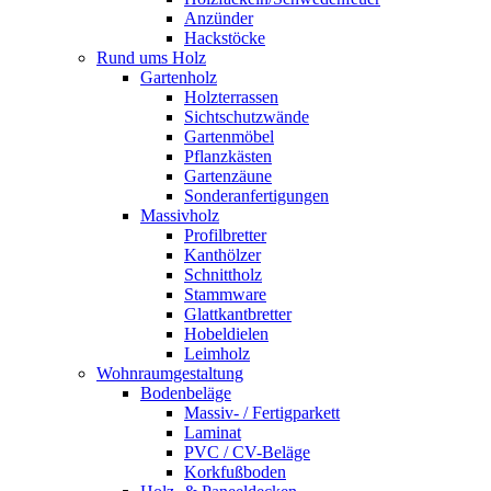
Anzünder
Hackstöcke
Rund ums Holz
Gartenholz
Holzterrassen
Sichtschutzwände
Gartenmöbel
Pflanzkästen
Gartenzäune
Sonderanfertigungen
Massivholz
Profilbretter
Kanthölzer
Schnittholz
Stammware
Glattkantbretter
Hobeldielen
Leimholz
Wohnraumgestaltung
Bodenbeläge
Massiv- / Fertigparkett
Laminat
PVC / CV-Beläge
Korkfußboden