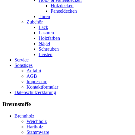
Holz- & Paneeldecken
Holzdecken
Paneeldecken
Türen
Zubehör
Lack
Lasuren
Holzfarben
Nägel
Schrauben
Leisten
Service
Sonstiges
Anfahrt
AGB
Impressum
Kontaktformular
Datenschutzerklärung
Brennstoffe
Brennholz
Weichholz
Hartholz
Stammware