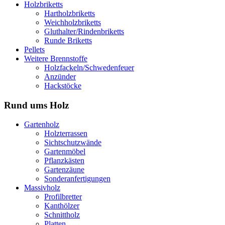
Holzbriketts
Hartholzbriketts
Weichholzbriketts
Gluthalter/Rindenbriketts
Runde Briketts
Pellets
Weitere Brennstoffe
Holzfackeln/Schwedenfeuer
Anzünder
Hackstöcke
Rund ums Holz
Gartenholz
Holzterrassen
Sichtschutzwände
Gartenmöbel
Pflanzkästen
Gartenzäune
Sonderanfertigungen
Massivholz
Profilbretter
Kanthölzer
Schnittholz
Platten