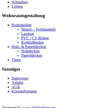
Schrauben
Leisten
Wohnraumgestaltung
Bodenbeläge
Massiv- / Fertigparkett
Laminat
PVC / CV-Beläge
Korkfußboden
Holz- & Paneeldecken
Holzdecken
Paneeldecken
Türen
Sonstiges
Impressum
Anfahrt
AGB
Kontaktformular
Copyright © 2026
Rights Reserved.
Holz Bauer, 85408 Gammelsdorf
Designed by
www.diablodesign.eu
.