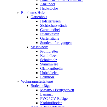
Anzünder
Hackstöcke
Rund ums Holz
Gartenholz
Holzterrassen
Sichtschutzwände
Gartenmöbel
Pflanzkästen
Gartenzäune
Sonderanfertigungen
Massivholz
Profilbretter
Kanthölzer
Schnittholz
Stammware
Glattkantbretter
Hobeldielen
Leimholz
Wohnraumgestaltung
Bodenbeläge
Massiv- / Fertigparkett
Laminat
PVC / CV-Beläge
Korkfußboden