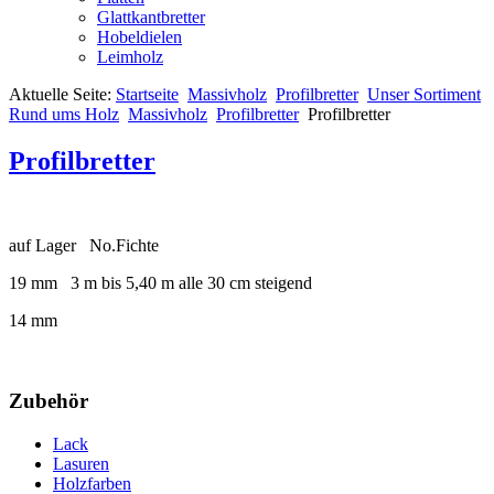
Glattkantbretter
Hobeldielen
Leimholz
Aktuelle Seite:
Startseite
Massivholz
Profilbretter
Unser Sortiment
Rund ums Holz
Massivholz
Profilbretter
Profilbretter
Profilbretter
auf Lager No.Fichte
19 mm 3 m bis 5,40 m alle 30 cm steigend
14 mm
Zubehör
Lack
Lasuren
Holzfarben