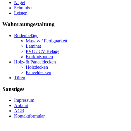
Nägel
Schrauben
Leisten
Wohnraumgestaltung
Bodenbeläge
Massiv- / Fertigparkett
Laminat
PVC / CV-Beläge
Korkfußboden
Holz- & Paneeldecken
Holzdecken
Paneeldecken
Türen
Sonstiges
Impressum
Anfahrt
AGB
Kontaktformular
Copyright © 2026
Rights Reserved.
Holz Bauer, 85408 Gammelsdorf