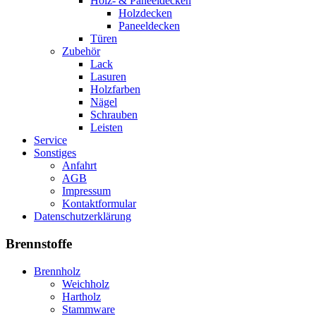
Holz- & Paneeldecken
Holzdecken
Paneeldecken
Türen
Zubehör
Lack
Lasuren
Holzfarben
Nägel
Schrauben
Leisten
Service
Sonstiges
Anfahrt
AGB
Impressum
Kontaktformular
Datenschutzerklärung
Brennstoffe
Brennholz
Weichholz
Hartholz
Stammware