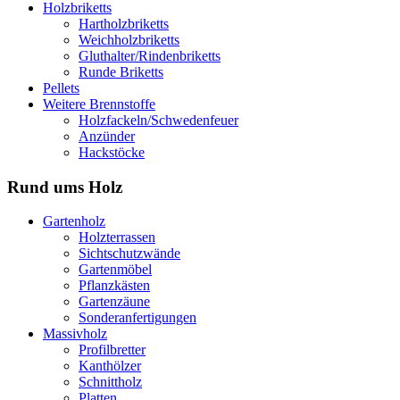
Holzbriketts
Hartholzbriketts
Weichholzbriketts
Gluthalter/Rindenbriketts
Runde Briketts
Pellets
Weitere Brennstoffe
Holzfackeln/Schwedenfeuer
Anzünder
Hackstöcke
Rund ums Holz
Gartenholz
Holzterrassen
Sichtschutzwände
Gartenmöbel
Pflanzkästen
Gartenzäune
Sonderanfertigungen
Massivholz
Profilbretter
Kanthölzer
Schnittholz
Platten