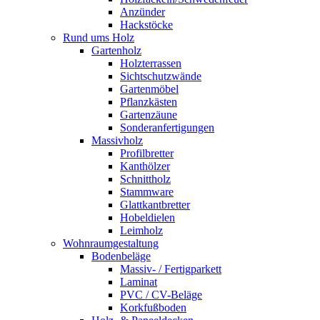
Anzünder
Hackstöcke
Rund ums Holz
Gartenholz
Holzterrassen
Sichtschutzwände
Gartenmöbel
Pflanzkästen
Gartenzäune
Sonderanfertigungen
Massivholz
Profilbretter
Kanthölzer
Schnittholz
Stammware
Glattkantbretter
Hobeldielen
Leimholz
Wohnraumgestaltung
Bodenbeläge
Massiv- / Fertigparkett
Laminat
PVC / CV-Beläge
Korkfußboden