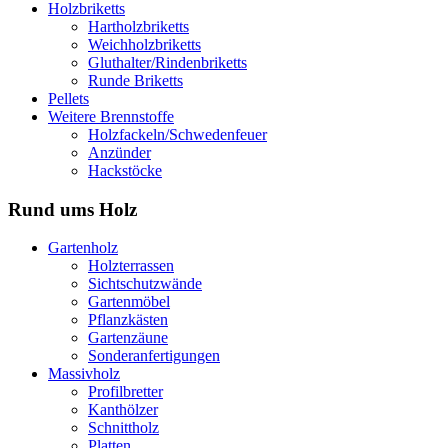
Holzbriketts
Hartholzbriketts
Weichholzbriketts
Gluthalter/Rindenbriketts
Runde Briketts
Pellets
Weitere Brennstoffe
Holzfackeln/Schwedenfeuer
Anzünder
Hackstöcke
Rund ums Holz
Gartenholz
Holzterrassen
Sichtschutzwände
Gartenmöbel
Pflanzkästen
Gartenzäune
Sonderanfertigungen
Massivholz
Profilbretter
Kanthölzer
Schnittholz
Platten