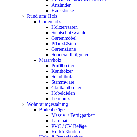
Anzünder
Hackstöcke
Rund ums Holz
Gartenholz
Holzterrassen
Sichtschutzwände
Gartenmöbel
Pflanzkästen
Gartenzäune
Sonderanfertigungen
Massivholz
Profilbretter
Kanthölzer
Schnittholz
Stammware
Glattkantbretter
Hobeldielen
Leimholz
Wohnraumgestaltung
Bodenbeläge
Massiv- / Fertigparkett
Laminat
PVC / CV-Beläge
Korkfußboden