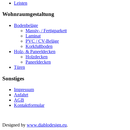
Leisten
Wohnraumgestaltung
Bodenbeläge
Massiv- / Fertigparkett
Laminat
PVC / CV-Beläge
Korkfußboden
Holz- & Paneeldecken
Holzdecken
Paneeldecken
Türen
Sonstiges
Impressum
Anfahrt
AGB
Kontaktformular
Copyright © 2026
Rights Reserved.
Holz Bauer, 85408 Gammelsdorf
Designed by
www.diablodesign.eu
.